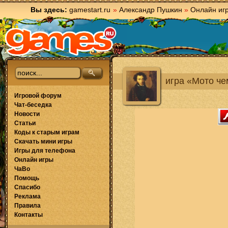
Вы здесь:
gamestart.ru
»
Александр Пушкин
»
Онлайн иг
игра «Мото ч
Игровой форум
Чат-беседка
Новости
Статьи
Коды к старым играм
Скачать мини игры
Игры для телефона
Онлайн игры
ЧаВо
Помощь
Спасибо
Реклама
Правила
Контакты