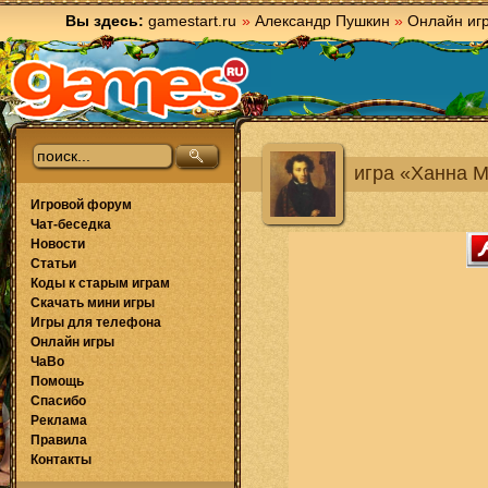
Вы здесь:
gamestart.ru
»
Александр Пушкин
»
Онлайн иг
игра «Ханна 
Игровой форум
Чат-беседка
Новости
Статьи
Коды к старым играм
Скачать мини игры
Игры для телефона
Онлайн игры
ЧаВо
Помощь
Спасибо
Реклама
Правила
Контакты