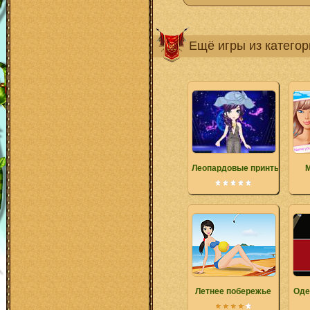
Ещё игры из катего
Леопардовые принты
М
Летнее побережье
Оде