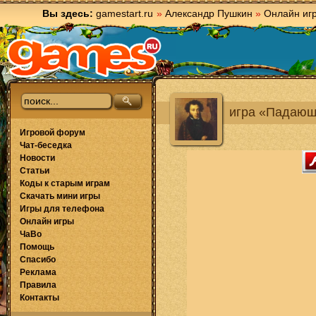
Вы здесь:
gamestart.ru
»
Александр Пушкин
»
Онлайн иг
игра «Падающ
Игровой форум
Чат-беседка
Новости
Статьи
Коды к старым играм
Скачать мини игры
Игры для телефона
Онлайн игры
ЧаВо
Помощь
Спасибо
Реклама
Правила
Контакты