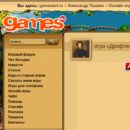
Вы здесь:
gamestart.ru
»
Александр Пушкин
»
Онлайн иг
игра «Дрифти
Игровой форум
Чат-беседка
Новости
Статьи
Коды к старым играм
Скачать мини игры
Игры для телефона
Онлайн игры
ЧаВо
Помощь
Спасибо
Реклама
Правила
Контакты