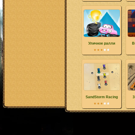
Уличное ралли
В
SandStorm Racing
3