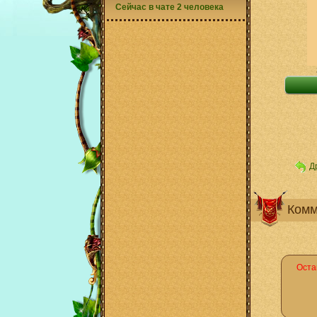
Сейчас в чате 2 человека
Д
Комм
Оста