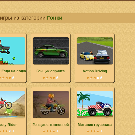
игры из категории
Гонки
0 Езда на лодке
Гонщик спринта
Action Driving
ooty Rider
Гонщик с тыквенной головой
Метание грузовика