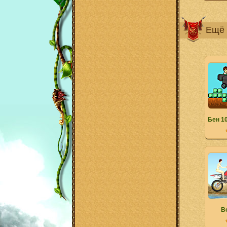
Ещё 
Бен 1
B