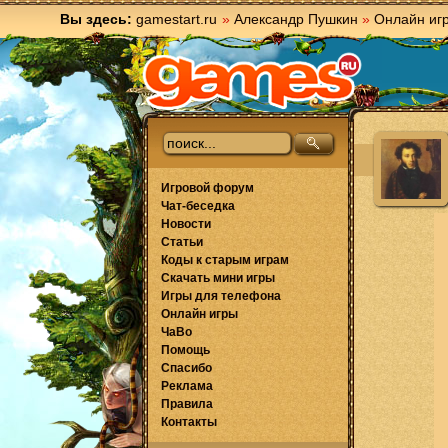
Вы здесь:
gamestart.ru
»
Александр Пушкин
»
Онлайн иг
Игровой форум
Чат-беседка
Новости
Статьи
Коды к старым играм
Скачать мини игры
Игры для телефона
Онлайн игры
ЧаВо
Помощь
Спасибо
Реклама
Правила
Контакты