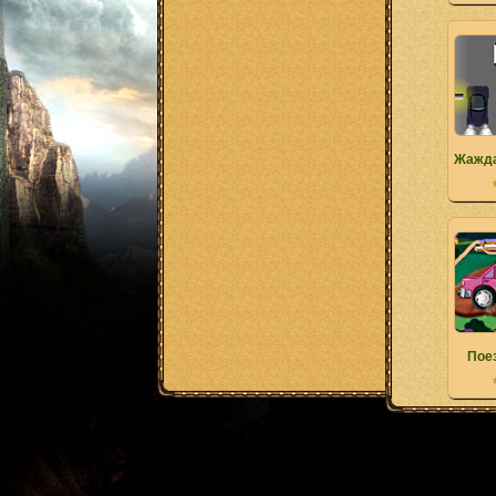
Жажда
Пое