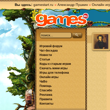
Вы здесь:
gamestart.ru
»
Александр Пушкин
»
Онлайн иг
Игровой форум
Чат-беседка
Новости
Статьи
Коды к старым играм
Скачать мини игры
Игры для телефона
Онлайн игры
ЧаВо
Помощь
Спасибо
Реклама
Правила
Контакты