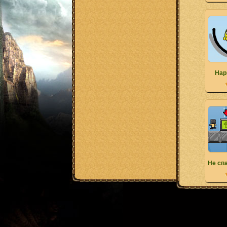
Нар
Не сп