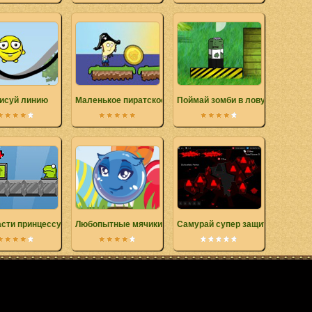
исуй линию
Маленькое пиратское приключение
Поймай зомби в ловушку
асти принцессу
Любопытные мячики
Самурай супер защитник