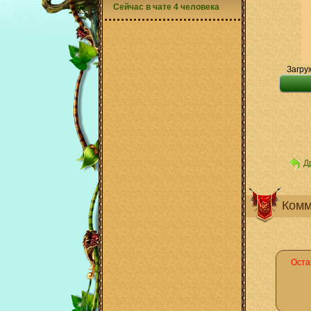
Сейчас в чате 4 человека
Загру
Д
Комм
Оста