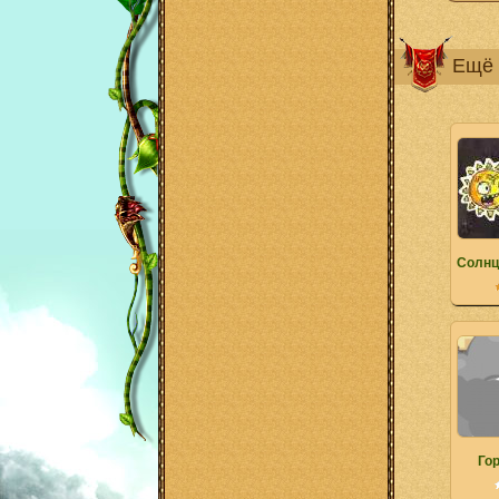
Ещё 
Солнц
Гор