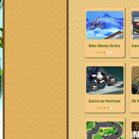
Bike Mania On Ice
Авт
Багги на Нептуне
3D 