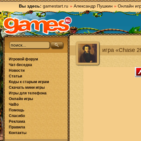
Вы здесь:
gamestart.ru
»
Александр Пушкин
»
Онлайн иг
игра «Chase 2
Игровой форум
Чат-беседка
Новости
Статьи
Коды к старым играм
Скачать мини игры
Игры для телефона
Онлайн игры
ЧаВо
Помощь
Спасибо
Реклама
Правила
Контакты