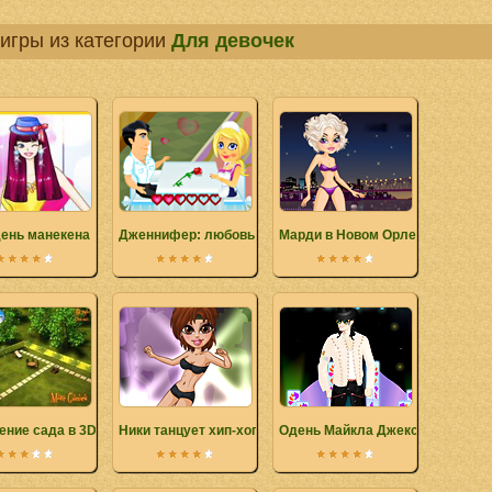
игры из категории
Для девочек
ень манекена
Дженнифер: любовь в ресторане
Марди в Новом Орлеане
ение сада в 3D
Ники танцует хип-хоп
Одень Майкла Джексона