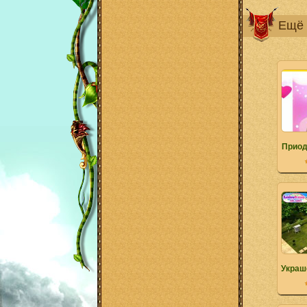
Ещё 
Приод
Украш