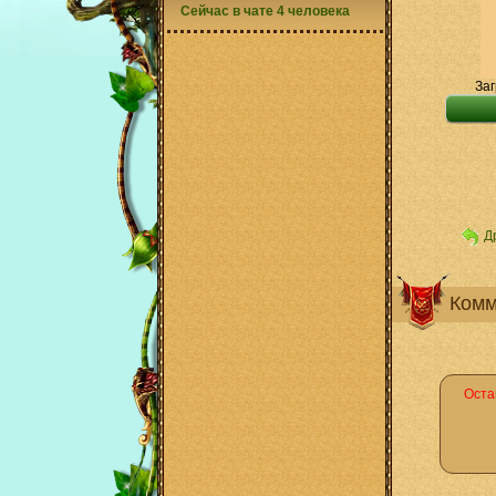
Сейчас в чате 4 человека
Заг
Д
Комм
Оста