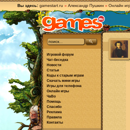
Вы здесь:
gamestart.ru
»
Александр Пушкин
»
Онлайн иг
Игровой форум
Чат-беседка
Новости
Статьи
Коды к старым играм
Скачать мини игры
Игры для телефона
Онлайн игры
ЧаВо
Помощь
Спасибо
Реклама
Правила
Контакты