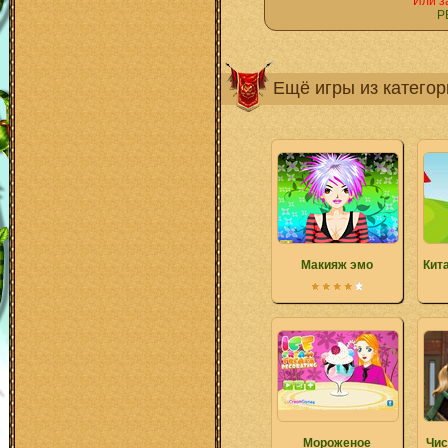
Или з
Р
Ещё игры из катего
Макияж эмо
Кит
Мороженое
Чис