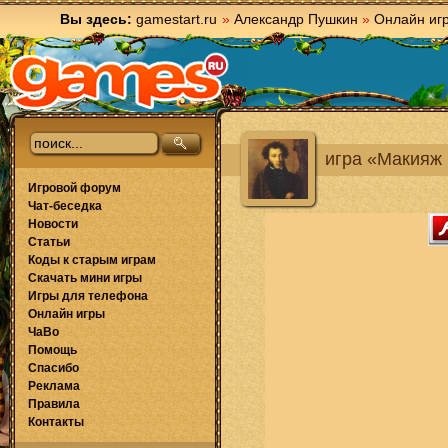
Вы здесь:
gamestart.ru
»
Александр Пушкин
»
Онлайн иг
игра «Макияж
Игровой форум
Чат-беседка
Новости
Статьи
Коды к старым играм
Скачать мини игры
Игры для телефона
Онлайн игры
ЧаВо
Помощь
Спасибо
Реклама
Правила
Контакты