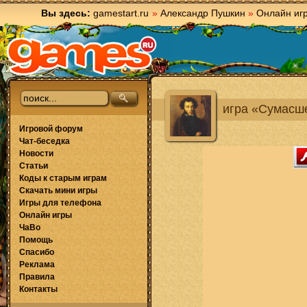
Вы здесь:
gamestart.ru
»
Александр Пушкин
»
Онлайн иг
игра «Сумасше
Игровой форум
Чат-беседка
Новости
Статьи
Коды к старым играм
Скачать мини игры
Игры для телефона
Онлайн игры
ЧаВо
Помощь
Спасибо
Реклама
Правила
Контакты