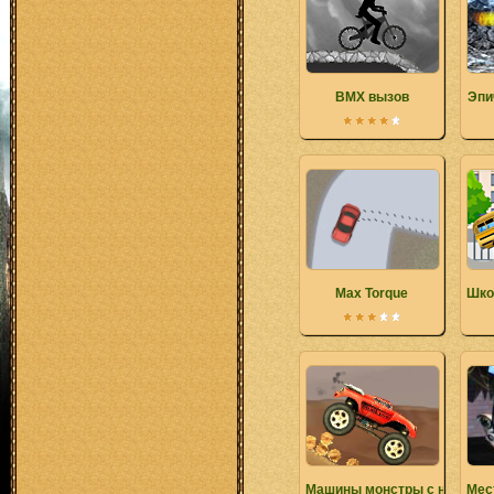
BMX вызов
Эпи
Max Torque
Шко
Машины монстры с нитроус
Мес