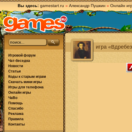
Вы здесь:
gamestart.ru
»
Александр Пушкин
»
Онлайн иг
игра «Вдребез
Игровой форум
Чат-беседка
Новости
Статьи
Коды к старым играм
Скачать мини игры
Игры для телефона
Онлайн игры
ЧаВо
Помощь
Спасибо
Реклама
Правила
Контакты