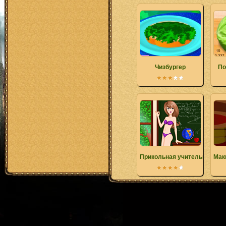
Чизбургер
По
Прикольная учительница
Мак