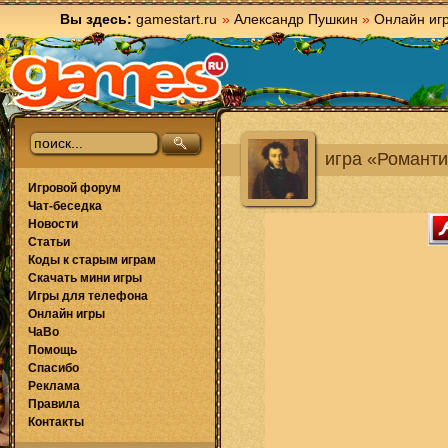
Вы здесь:
gamestart.ru
»
Александр Пушкин
»
Онлайн иг
игра «Романти
Игровой форум
Чат-беседка
Новости
Статьи
Коды к старым играм
Скачать мини игры
Игры для телефона
Онлайн игры
ЧаВо
Помощь
Спасибо
Реклама
Правила
Контакты