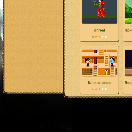
Unreal
При
Ключи нинзи
Вер