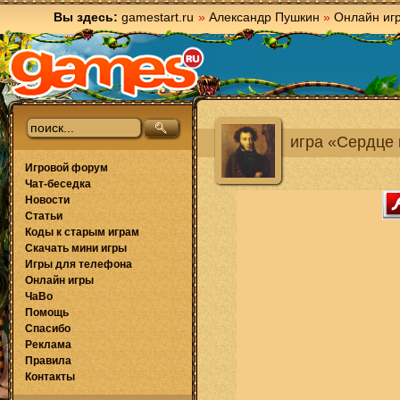
Вы здесь:
gamestart.ru
»
Александр Пушкин
»
Онлайн иг
игра «Сердце
Игровой форум
Чат-беседка
Новости
Статьи
Коды к старым играм
Скачать мини игры
Игры для телефона
Онлайн игры
ЧаВо
Помощь
Спасибо
Реклама
Правила
Контакты