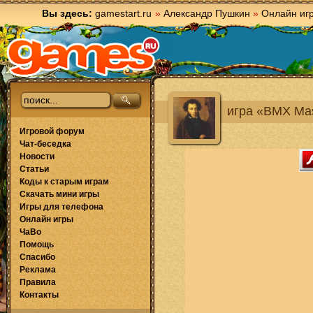
Вы здесь:
gamestart.ru
»
Александр Пушкин
»
Онлайн иг
игра «BMX Ma
Игровой форум
Чат-беседка
Новости
Статьи
Коды к старым играм
Скачать мини игры
Игры для телефона
Онлайн игры
ЧаВо
Помощь
Спасибо
Реклама
Правила
Контакты