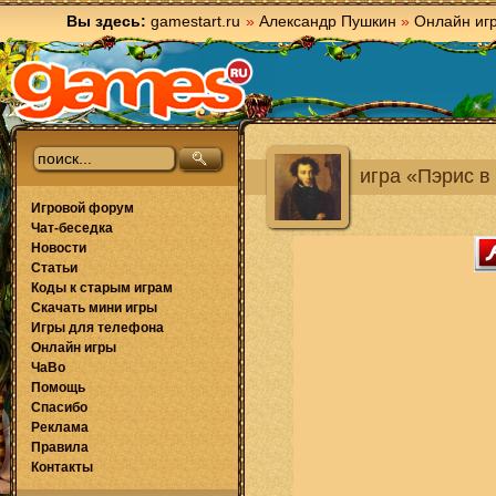
Вы здесь:
gamestart.ru
»
Александр Пушкин
»
Онлайн иг
игра «Пэрис в
Игровой форум
Чат-беседка
Новости
Статьи
Коды к старым играм
Скачать мини игры
Игры для телефона
Онлайн игры
ЧаВо
Помощь
Спасибо
Реклама
Правила
Контакты