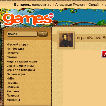
Вы здесь:
gamestart.ru
»
Александр Пушкин
»
Онлайн иг
игра «Native B
Игровой форум
Чат-беседка
Новости
Статьи
Коды к старым играм
Скачать мини игры
Игры для телефона
Онлайн игры
ЧаВо
Помощь
Спасибо
Реклама
Правила
Контакты