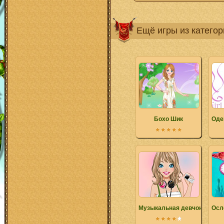
Ещё игры из катего
Бохо Шик
Оде
Музыкальная девчонка
Осл