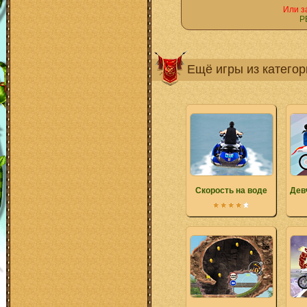
Или з
Р
Ещё игры из катего
Скорость на воде
Дев