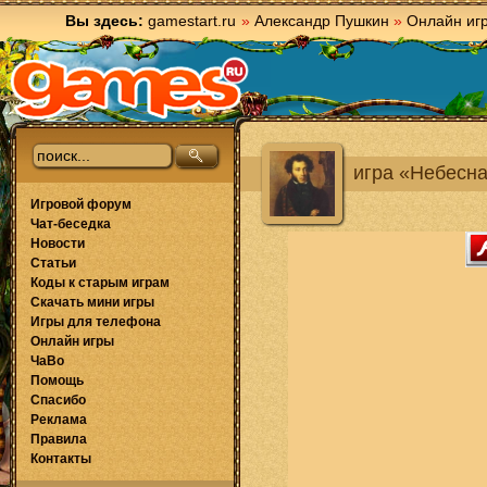
Вы здесь:
gamestart.ru
»
Александр Пушкин
»
Онлайн иг
игра «Небесна
Игровой форум
Чат-беседка
Новости
Статьи
Коды к старым играм
Скачать мини игры
Игры для телефона
Онлайн игры
ЧаВо
Помощь
Спасибо
Реклама
Правила
Контакты