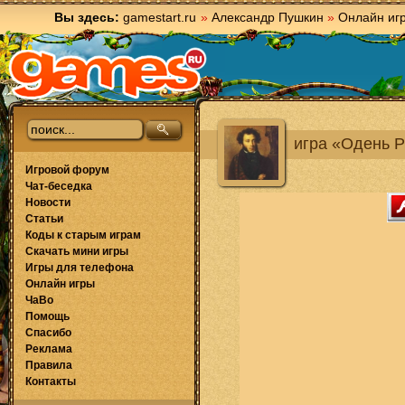
Вы здесь:
gamestart.ru
»
Александр Пушкин
»
Онлайн иг
игра «Одень 
Игровой форум
Чат-беседка
Новости
Статьи
Коды к старым играм
Скачать мини игры
Игры для телефона
Онлайн игры
ЧаВо
Помощь
Спасибо
Реклама
Правила
Контакты