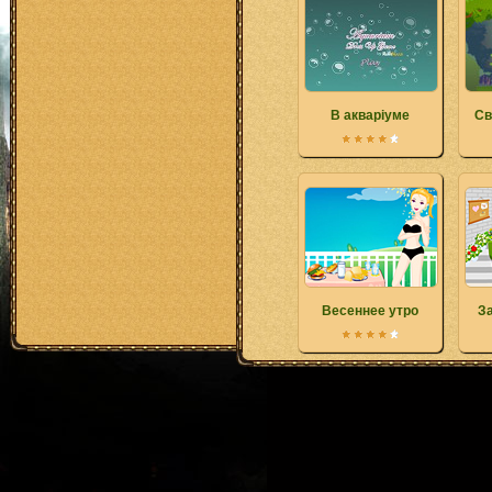
В акваріуме
Св
Весеннее утро
З