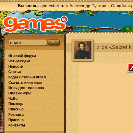
Вы здесь:
gamestart.ru
»
Александр Пушкин
»
Онлайн иг
игра «Secret k
Игровой форум
Чат-беседка
Новости
Статьи
Коды к старым играм
Скачать мини игры
Игры для телефона
Онлайн игры
ЧаВо
Помощь
Спасибо
Реклама
Правила
Контакты