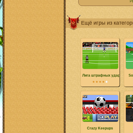
Р
Ещё игры из катего
Лига штрафных ударов
So
Crazy Keepups