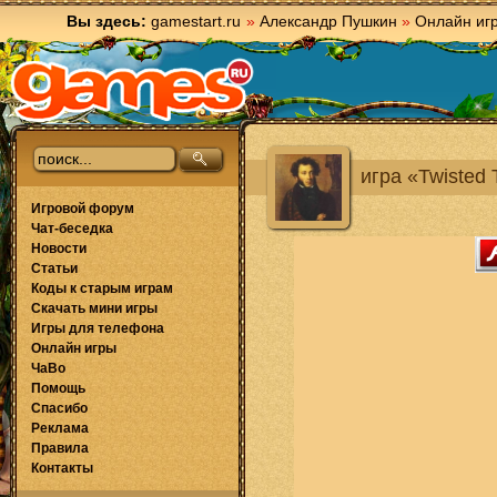
Вы здесь:
gamestart.ru
»
Александр Пушкин
»
Онлайн иг
игра «Twisted 
Игровой форум
Чат-беседка
Новости
Статьи
Коды к старым играм
Скачать мини игры
Игры для телефона
Онлайн игры
ЧаВо
Помощь
Спасибо
Реклама
Правила
Контакты