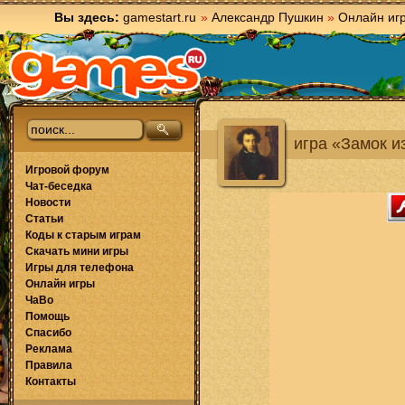
Вы здесь:
gamestart.ru
»
Александр Пушкин
»
Онлайн иг
игра «Замок и
Игровой форум
Чат-беседка
Новости
Статьи
Коды к старым играм
Скачать мини игры
Игры для телефона
Онлайн игры
ЧаВо
Помощь
Спасибо
Реклама
Правила
Контакты