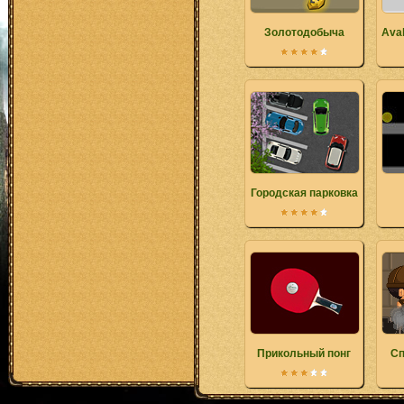
Золотодобыча
Aval
Городская парковка
Прикольный понг
Сп