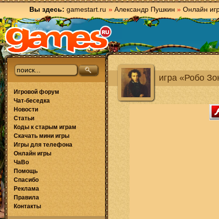
Вы здесь:
gamestart.ru
»
Александр Пушкин
»
Онлайн иг
игра «Робо Зо
Игровой форум
Чат-беседка
Новости
Статьи
Коды к старым играм
Скачать мини игры
Игры для телефона
Онлайн игры
ЧаВо
Помощь
Спасибо
Реклама
Правила
Контакты