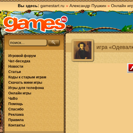
Вы здесь:
gamestart.ru
»
Александр Пушкин
»
Онлайн иг
игра «Одевалк
Игровой форум
Чат-беседка
Новости
Статьи
Коды к старым играм
Скачать мини игры
Игры для телефона
Онлайн игры
ЧаВо
Помощь
Спасибо
Реклама
Правила
Контакты