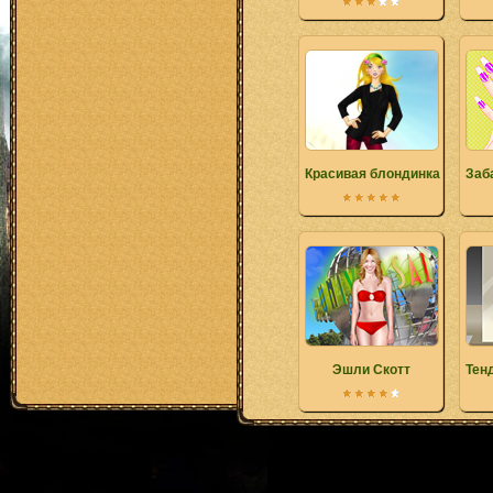
Красивая блондинка девуш
Заб
Эшли Скотт
Тен