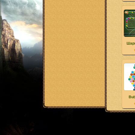
Шар
Bub