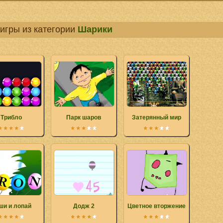
игры из категории
Шарики
Трибло
Парк шаров
Затерянный мир
ши и лопай
Додж 2
Цветное вторжение