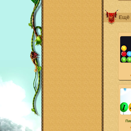
Ещё 
Пи