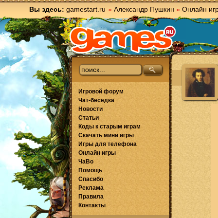
Вы здесь:
gamestart.ru
»
Александр Пушкин
»
Онлайн иг
Игровой форум
Чат-беседка
Новости
Статьи
Коды к старым играм
Скачать мини игры
Игры для телефона
Онлайн игры
ЧаВо
Помощь
Спасибо
Реклама
Правила
Контакты