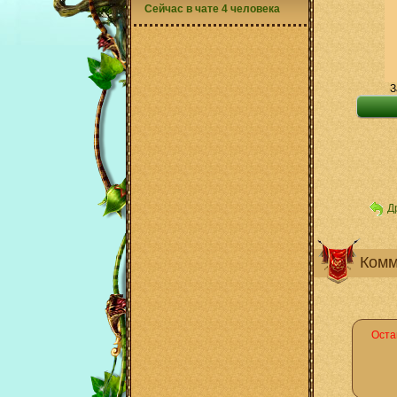
Сейчас в чате 4 человека
З
Д
Комм
Оста