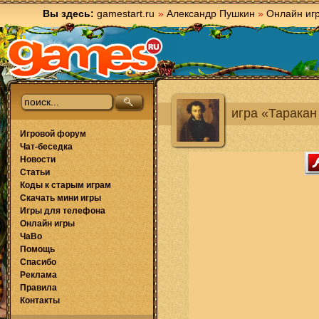
Вы здесь:
gamestart.ru
»
Александр Пушкин
»
Онлайн иг
игра «Таракан
Игровой форум
Чат-беседка
Новости
Статьи
Коды к старым играм
Скачать мини игры
Игры для телефона
Онлайн игры
ЧаВо
Помощь
Спасибо
Реклама
Правила
Контакты