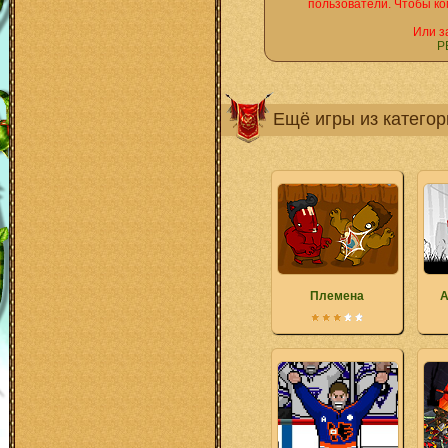
пользователи. Чтобы ко
Или з
Р
Ещё игры из катего
Племена
A