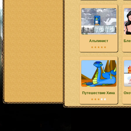
Альпинист
Бле
Путешествие Хина
Охо