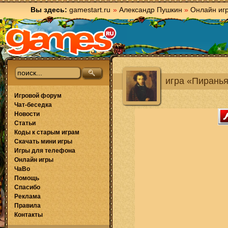
Вы здесь:
gamestart.ru
»
Александр Пушкин
»
Онлайн иг
игра «Пиранья
Игровой форум
Чат-беседка
Новости
Статьи
Коды к старым играм
Скачать мини игры
Игры для телефона
Онлайн игры
ЧаВо
Помощь
Спасибо
Реклама
Правила
Контакты