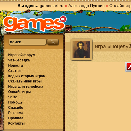
Вы здесь:
gamestart.ru
»
Александр Пушкин
»
Онлайн иг
игра «Поцелуй
Игровой форум
Чат-беседка
Новости
Статьи
Коды к старым играм
Скачать мини игры
Игры для телефона
Онлайн игры
ЧаВо
Помощь
Спасибо
Реклама
Правила
Контакты