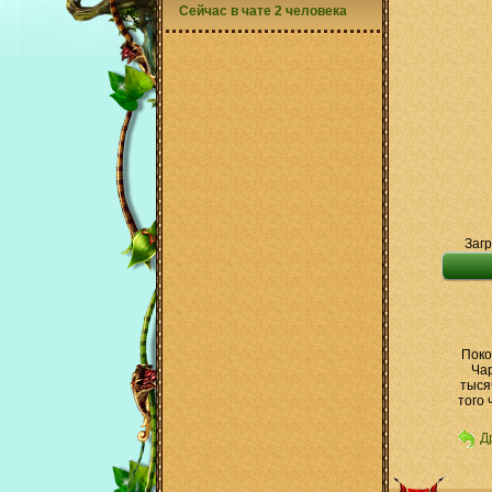
Сейчас в чате 2 человека
Загр
Поко
Чар
тыся
того 
Д