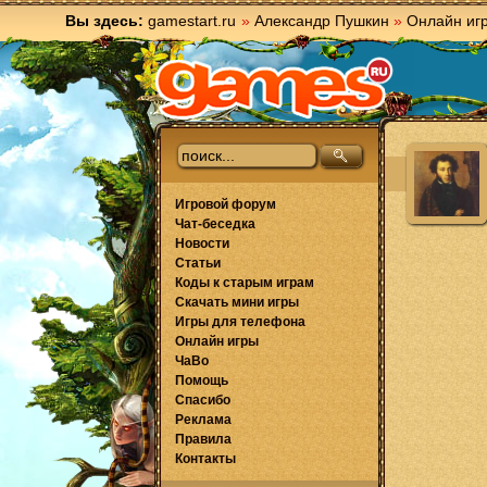
Вы здесь:
gamestart.ru
»
Александр Пушкин
»
Онлайн иг
Игровой форум
Чат-беседка
Новости
Статьи
Коды к старым играм
Скачать мини игры
Игры для телефона
Онлайн игры
ЧаВо
Помощь
Спасибо
Реклама
Правила
Контакты