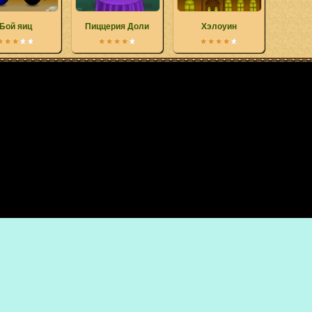
Бой яиц
Пиццерия Доли
Хэлоуин