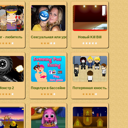
г - любитель
Сексуальная или уродина?
Новый Kill Bill
Монстр 2
Поцелуи в бассейне
Потерянная юность. Часть 1