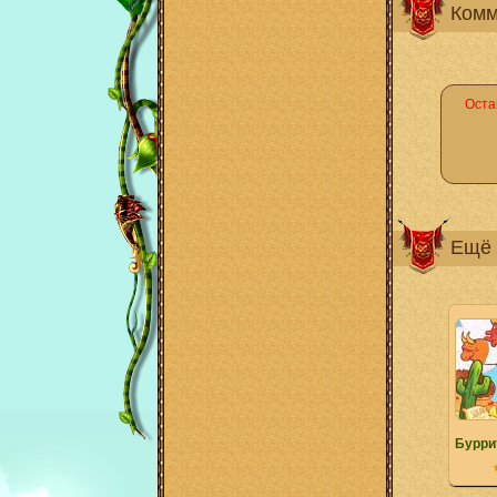
Комм
Оста
Ещё 
Бурри