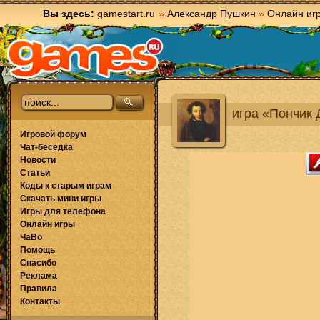
Вы здесь:
gamestart.ru
»
Александр Пушкин
»
Онлайн иг
игра «Пончик 
Игровой форум
Чат-беседка
Новости
Статьи
Коды к старым играм
Скачать мини игры
Игры для телефона
Онлайн игры
ЧаВо
Помощь
Спасибо
Реклама
Правила
Контакты