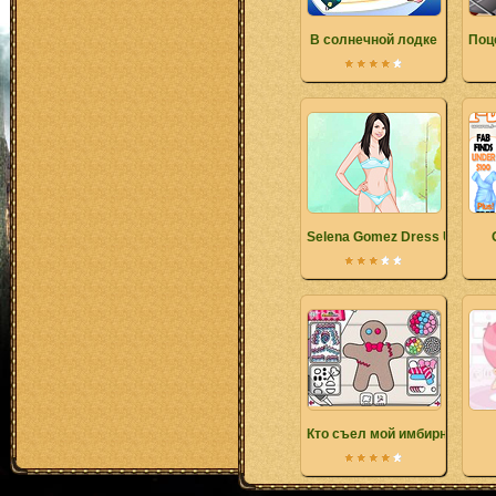
В солнечной лодке
Поц
Selena Gomez Dress Up
Кто съел мой имбирный пря