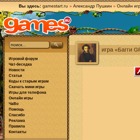
Вы здесь:
gamestart.ru
»
Александр Пушкин
»
Онлайн иг
игра «Багги G
Игровой форум
Чат-беседка
Новости
Статьи
Коды к старым играм
Скачать мини игры
Игры для телефона
Онлайн игры
ЧаВо
Помощь
Спасибо
Реклама
Правила
Контакты