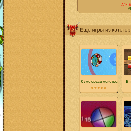
Или з
Р
Ещё игры из катего
Сумо среди монстров
В 