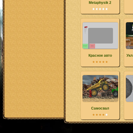
Metaphysik 2
Красное авто
Укл
Самосвал