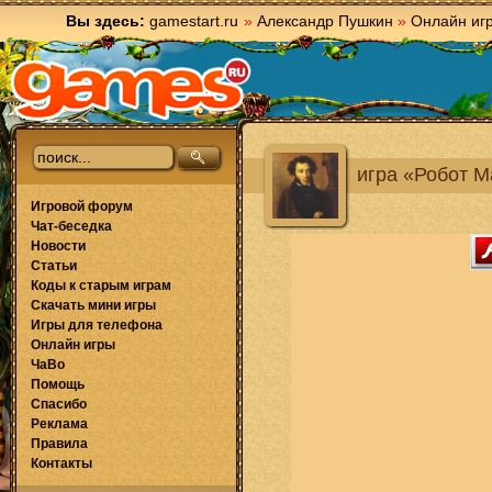
Вы здесь:
gamestart.ru
»
Александр Пушкин
»
Онлайн иг
игра «Робот М
Игровой форум
Чат-беседка
Новости
Статьи
Коды к старым играм
Скачать мини игры
Игры для телефона
Онлайн игры
ЧаВо
Помощь
Спасибо
Реклама
Правила
Контакты