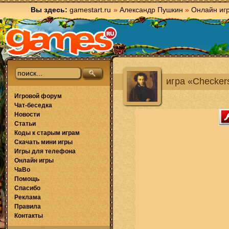
Вы здесь:
gamestart.ru
»
Александр Пушкин
»
Онлайн иг
игра «Checkers
Игровой форум
Чат-беседка
Новости
Статьи
Коды к старым играм
Скачать мини игры
Игры для телефона
Онлайн игры
ЧаВо
Помощь
Спасибо
Реклама
Правила
Контакты