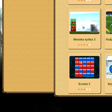
Физика кубка 3
Най
Блоки 3
Кр