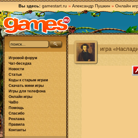
Вы здесь:
gamestart.ru
»
Александр Пушкин
»
Онлайн иг
игра «Наслад
Игровой форум
Чат-беседка
Новости
Статьи
Коды к старым играм
Скачать мини игры
Игры для телефона
Онлайн игры
ЧаВо
Помощь
Спасибо
Реклама
Правила
Контакты