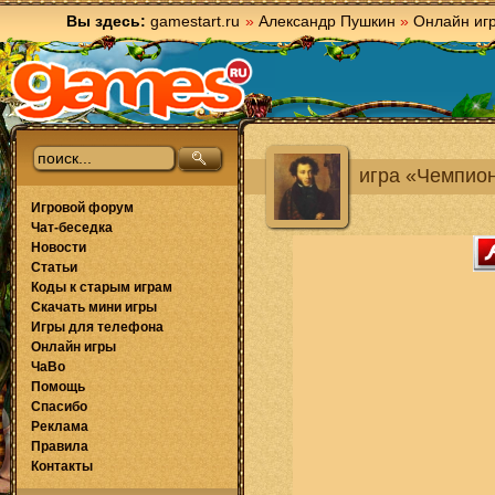
Вы здесь:
gamestart.ru
»
Александр Пушкин
»
Онлайн иг
игра «Чемпион
Игровой форум
Чат-беседка
Новости
Статьи
Коды к старым играм
Скачать мини игры
Игры для телефона
Онлайн игры
ЧаВо
Помощь
Спасибо
Реклама
Правила
Контакты