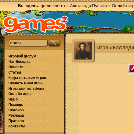
Вы здесь:
gamestart.ru
»
Александр Пушкин
»
Онлайн иг
игра «Коллед
Игровой форум
Чат-беседка
Новости
Статьи
Коды к старым играм
Скачать мини игры
Игры для телефона
Онлайн игры
ЧаВо
Помощь
Спасибо
Реклама
Правила
Контакты