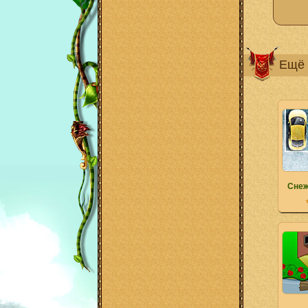
Ещё 
Снеж