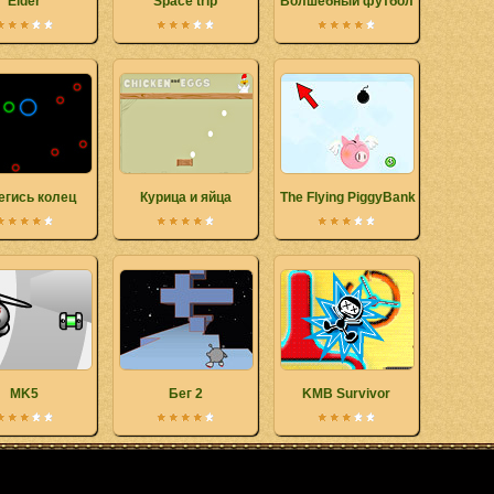
Elder
Space trip
Волшебный футбол
егись колец
Курица и яйца
The Flying PiggyBank
MK5
Бег 2
KMB Survivor