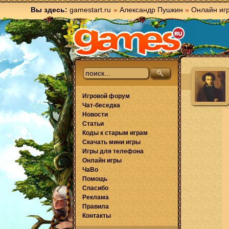
Вы здесь:
gamestart.ru
»
Александр Пушкин
»
Онлайн иг
Игровой форум
Чат-беседка
Новости
Статьи
Коды к старым играм
Скачать мини игры
Игры для телефона
Онлайн игры
ЧаВо
Помощь
Спасибо
Реклама
Правила
Контакты