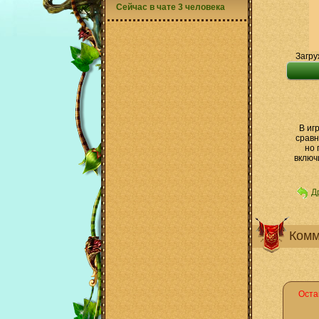
Сейчас в чате 3 человека
Загру
В иг
сравн
но 
включ
Д
Комм
Оста