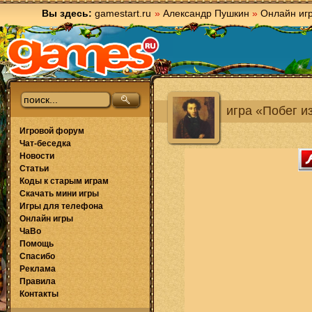
Вы здесь:
gamestart.ru
»
Александр Пушкин
»
Онлайн иг
игра «Побег и
Игровой форум
Чат-беседка
Новости
Статьи
Коды к старым играм
Скачать мини игры
Игры для телефона
Онлайн игры
ЧаВо
Помощь
Спасибо
Реклама
Правила
Контакты