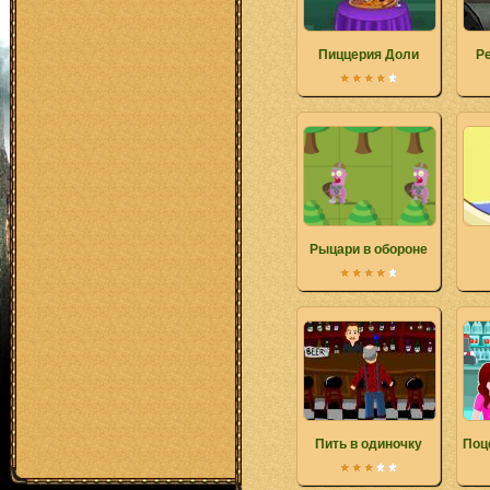
Пиццерия Доли
Pe
Рыцари в обороне
Пить в одиночку
Поц