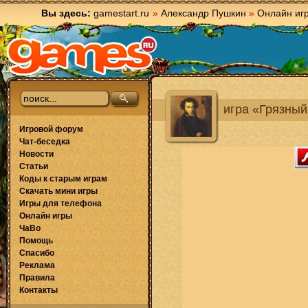
Вы здесь:
gamestart.ru
»
Александр Пушкин
»
Онлайн иг
игра «Грязный
Игровой форум
Чат-беседка
Новости
Статьи
Коды к старым играм
Скачать мини игры
Игры для телефона
Онлайн игры
ЧаВо
Помощь
Спасибо
Реклама
Правила
Контакты