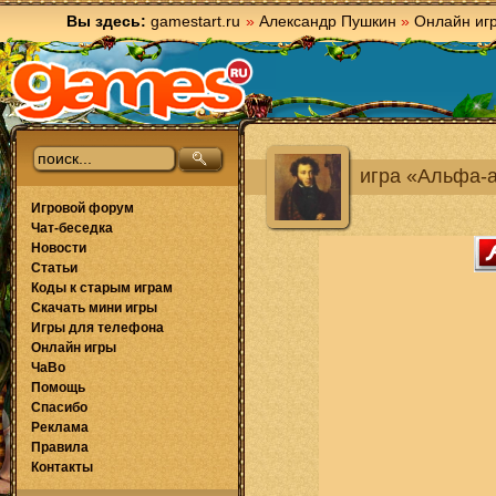
Вы здесь:
gamestart.ru
»
Александр Пушкин
»
Онлайн иг
игра «Альфа-
Игровой форум
Чат-беседка
Новости
Статьи
Коды к старым играм
Скачать мини игры
Игры для телефона
Онлайн игры
ЧаВо
Помощь
Спасибо
Реклама
Правила
Контакты