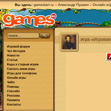
Вы здесь:
gamestart.ru
»
Александр Пушкин
»
Онлайн иг
игра «Игровая
Игровой форум
Чат-беседка
Новости
Статьи
Коды к старым играм
Скачать мини игры
Игры для телефона
Онлайн игры
ЧаВо
Помощь
Спасибо
Реклама
Правила
Контакты