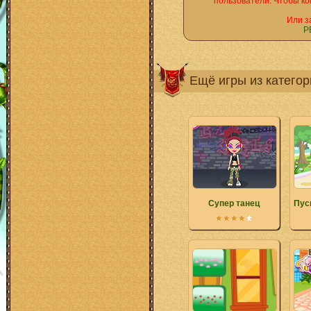
пользователи. Чтобы ко
Или з
Р
Ещё игры из катего
Супер танец
Пус