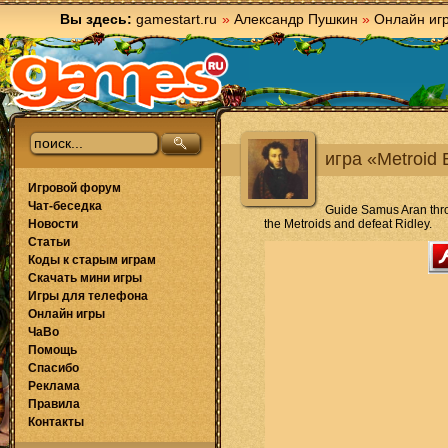
Вы здесь:
gamestart.ru
»
Александр Пушкин
»
Онлайн иг
игра «Metroid 
Игровой форум
Чат-беседка
Guide Samus Aran thro
Новости
the Metroids and defeat Ridley.
Статьи
Коды к старым играм
Скачать мини игры
Игры для телефона
Онлайн игры
ЧаВо
Помощь
Спасибо
Реклама
Правила
Контакты