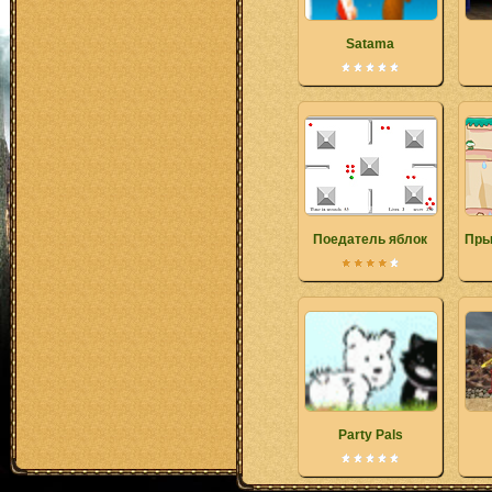
Satama
Поедатель яблок
Пры
Party Pals