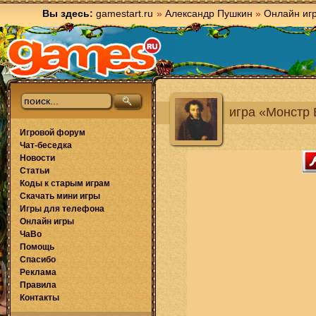
Вы здесь:
gamestart.ru
»
Александр Пушкин
»
Онлайн иг
игра «Монстр
Игровой форум
Чат-беседка
Новости
Статьи
Коды к старым играм
Скачать мини игры
Игры для телефона
Онлайн игры
ЧаВо
Помощь
Спасибо
Реклама
Правила
Контакты