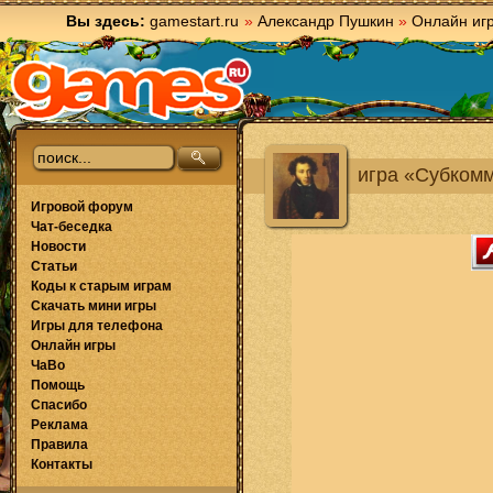
Вы здесь:
gamestart.ru
»
Александр Пушкин
»
Онлайн иг
игра «Субком
Игровой форум
Чат-беседка
Новости
Статьи
Коды к старым играм
Скачать мини игры
Игры для телефона
Онлайн игры
ЧаВо
Помощь
Спасибо
Реклама
Правила
Контакты