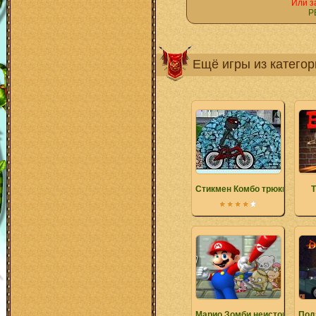
Или з
Р
Ещё игры из катего
Стикмен Комбо трюки
Т
Марио Зомби неистовствова
Под