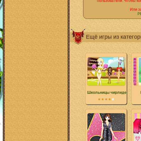
пользователи. Чтобы ко
Или з
Р
Ещё игры из катего
Школьницы чирлидерши