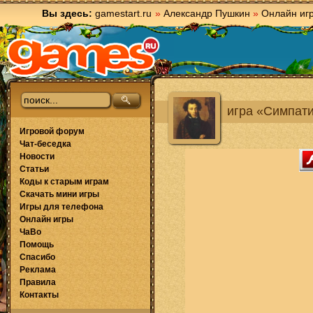
Вы здесь:
gamestart.ru
»
Александр Пушкин
»
Онлайн иг
игра «Симпат
Игровой форум
Чат-беседка
Новости
Статьи
Коды к старым играм
Скачать мини игры
Игры для телефона
Онлайн игры
ЧаВо
Помощь
Спасибо
Реклама
Правила
Контакты