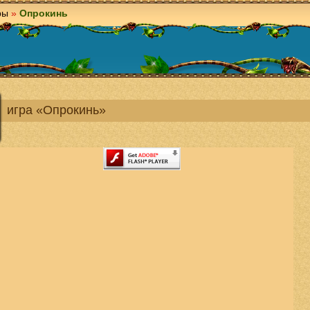
ры
»
Опрокинь
игра «Опрокинь»