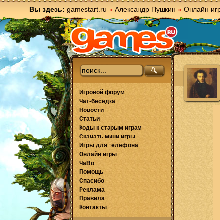
Вы здесь:
gamestart.ru
»
Александр Пушкин
»
Онлайн иг
Игровой форум
Чат-беседка
Новости
Статьи
Коды к старым играм
Скачать мини игры
Игры для телефона
Онлайн игры
ЧаВо
Помощь
Спасибо
Реклама
Правила
Контакты