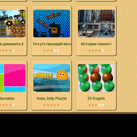
в динамита 2
Отсутствующий механизм
Истории героев І
Заливка
Аква Jelly Puzzle
25 Kugeln