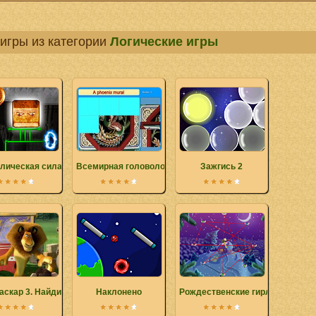
игры из категории
Логические игры
лическая сила
Всемирная головоломка
Зажгись 2
аскар 3. Найди номера
Наклонено
Рождественские гирлянды