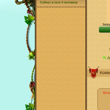
Сейчас в чате 4 человека
Загру
Д
Комм
Оста