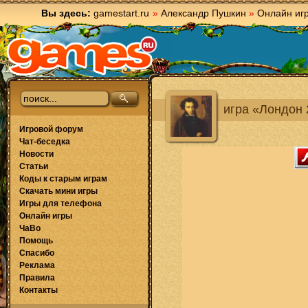
Вы здесь:
gamestart.ru
»
Александр Пушкин
»
Онлайн иг
игра «Лондон
Игровой форум
Чат-беседка
Новости
Статьи
Коды к старым играм
Скачать мини игры
Игры для телефона
Онлайн игры
ЧаВо
Помощь
Спасибо
Реклама
Правила
Контакты