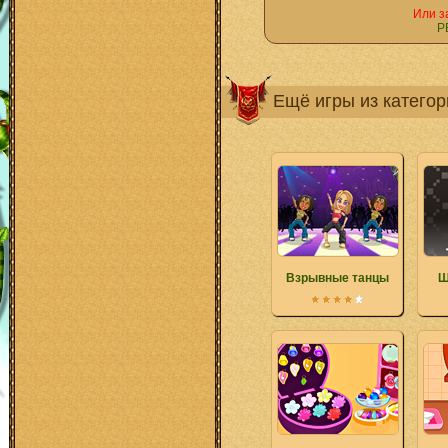
Или з
Р
Ещё игры из катего
Взрывные танцы
Ш