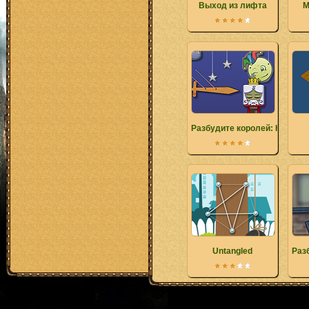
Выход из лифта
М
Разбудите королей: Новые 
Untangled
Раз