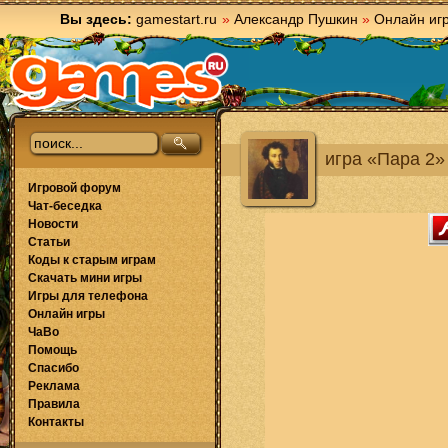
Вы здесь:
gamestart.ru
»
Александр Пушкин
»
Онлайн иг
игра «Пара 2»
Игровой форум
Чат-беседка
Новости
Статьи
Коды к старым играм
Скачать мини игры
Игры для телефона
Онлайн игры
ЧаВо
Помощь
Спасибо
Реклама
Правила
Контакты