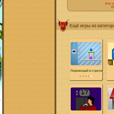
Или з
Р
Ещё игры из катего
Перемещай и стреляй