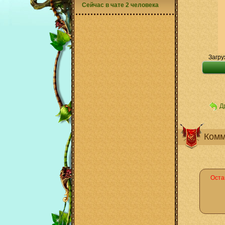
Сейчас в чате 2 человека
Загру
Д
Комм
Оста