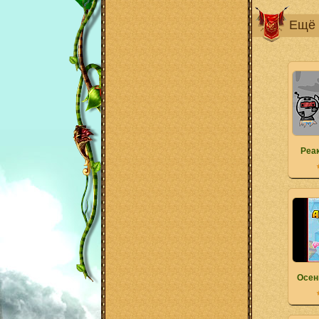
Ещё 
Реа
Осен