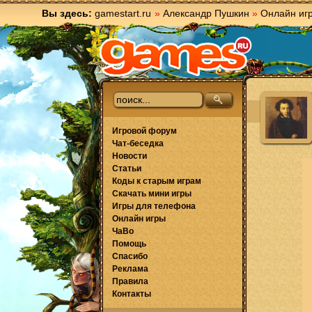
Вы здесь:
gamestart.ru
»
Александр Пушкин
»
Онлайн иг
Игровой форум
Чат-беседка
Новости
Статьи
Коды к старым играм
Скачать мини игры
Игры для телефона
Онлайн игры
ЧаВо
Помощь
Спасибо
Реклама
Правила
Контакты