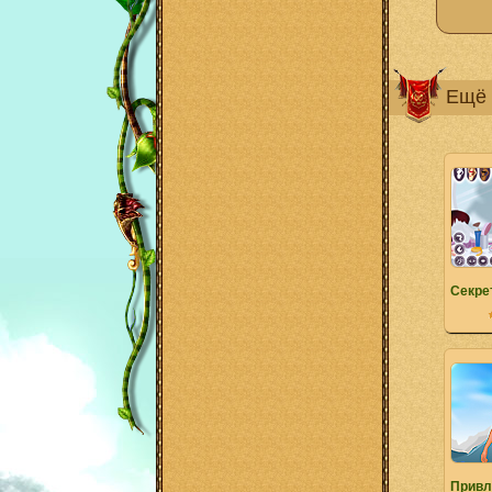
Ещё 
Секре
Привл