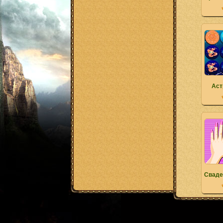
Аст
Сваде