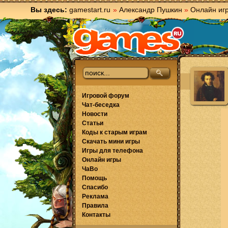
Вы здесь:
gamestart.ru
»
Александр Пушкин
»
Онлайн иг
Игровой форум
Чат-беседка
Новости
Статьи
Коды к старым играм
Скачать мини игры
Игры для телефона
Онлайн игры
ЧаВо
Помощь
Спасибо
Реклама
Правила
Контакты