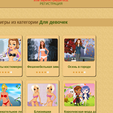
Или зарегистрируйтесь.
РЕГИСТРАЦИЯ
игры из категории
Для девочек
ты костюмерной
Фешенебельная зима
Осень в городе
екательное лето
Близняшки
Королевская мода для принцес