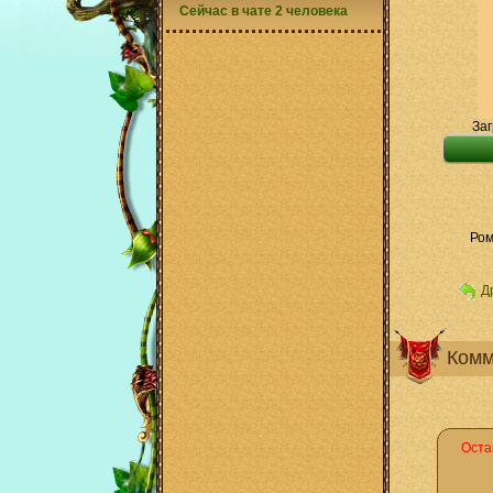
Сейчас в чате 2 человека
Заг
Ром
Д
Комм
Оста