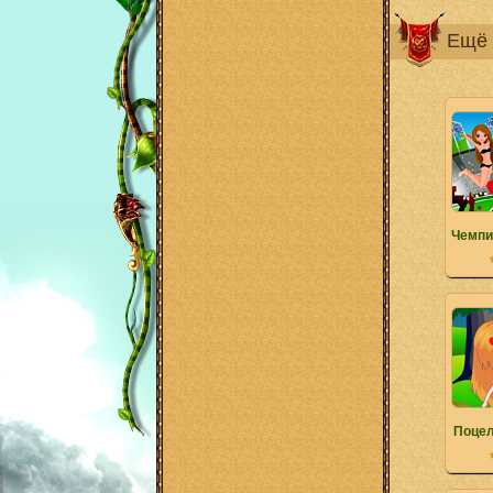
Ещё 
Чемпи
Поцел