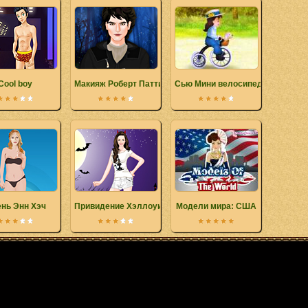
Cool boy
Макияж Роберт Паттисон
Сью Мини велосипед
нь Энн Хэч
Привидение Хэллоуина
Модели мира: США