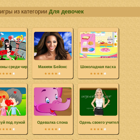
игры из категории
Для девочек
оны среди чирлидеров
Макияж Бейонс
Шоколадная пасха
уй под луной
Одевалка слона
Одень своего учителя