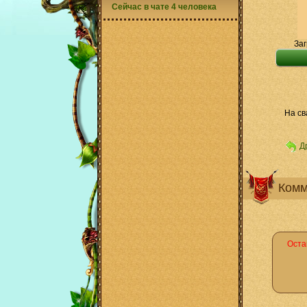
Сейчас в чате 4 человека
Заг
На св
Д
Комм
Оста