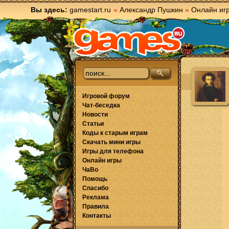
Вы здесь:
gamestart.ru
»
Александр Пушкин
»
Онлайн иг
Игровой форум
Чат-беседка
Новости
Статьи
Коды к старым играм
Скачать мини игры
Игры для телефона
Онлайн игры
ЧаВо
Помощь
Спасибо
Реклама
Правила
Контакты